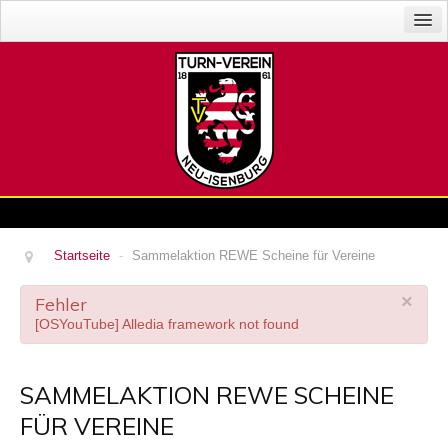
News
Abteilungen
Der Verein
Veranstaltungen
Gaststätte
Sponsoren
Startseite
-
Sammelaktion REWE Scheine für Vereine
Impressum
Login
×
Fehler
[OSYouTube] Alledia framework not found
SAMMELAKTION REWE SCHEINE
FÜR VEREINE