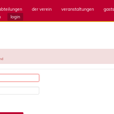
abteilungen
der verein
veranstaltungen
gasts
m
login
nd