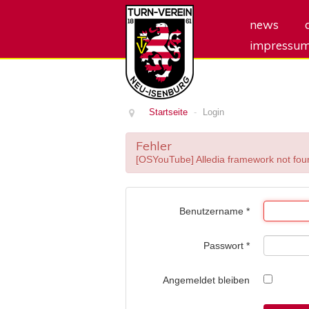
news
impressu
Startseite
-
Login
Fehler
[OSYouTube] Alledia framework not fou
Benutzername
*
Passwort
*
Angemeldet bleiben