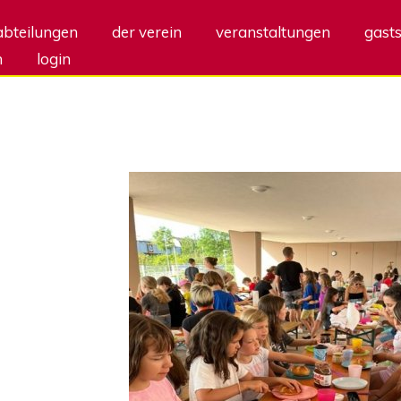
abteilungen
der verein
veranstaltungen
gasts
m
login