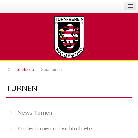
News
Abteilungen
Der Verein
Veranstaltungen
Gaststätte
Sponsoren
Startseite
-
Gerätturnen
Impressum
TURNEN
Login
News Turnen
Kinderturnen u. Leichtathletik