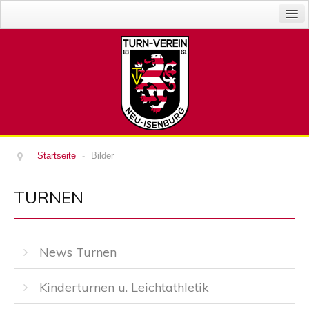
News
Abteilungen
Der Verein
Veranstaltungen
Gaststätte
Sponsoren
Startseite
-
Bilder
Impressum
TURNEN
Login
News Turnen
Kinderturnen u. Leichtathletik